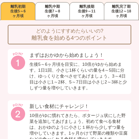
離乳初期
離乳中期
離乳後期
離乳完了期
生後5～6
生後7～8
生後9～11
生後12～18
ヶ月頃
ヶ月頃
ヶ月頃
ヶ月頃
どのようにすすめたらいいの?
離乳食を始める4つのポイント
まずはおかゆから始めましょう！
生後5～6ヶ月頃を目安に、10倍がゆから始めま
す。1日1回、小さじ1杯くらいの量を4～5回に分
け、ゆっくりと食べさせてあげましょう。3～4日
目は小さじ1～2杯、5～7日目は小さじ2～3杯と少
しずつ量を増やしていきます。
新しい食材にチャレンジ！
10倍がゆに慣れてきたら、ポタージュ状にした野
菜を追加してあげましょう。初めて食べる食材
は、おかゆのように小さじ１杯から少しずつ量を
増やしていきます。1ヶ月かけて野菜の種類や豆腐
などの食べられる食材を増やしていきます。