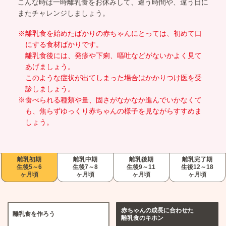
こんな時は一時離乳食をお休みして、違う時間や、違う日に
またチャレンジしましょう。
※離乳食を始めたばかりの赤ちゃんにとっては、初めて口
にする食材ばかりです。
離乳食後には、発疹や下痢、嘔吐などがないかよく見て
あげましょう。
このような症状が出てしまった場合はかかりつけ医を受
診しましょう。
※食べられる種類や量、固さがなかなか進んでいかなくて
も、焦らずゆっくり赤ちゃんの様子を見ながらすすめま
しょう。
離乳初期
離乳中期
離乳後期
離乳完了期
生後5～6
生後7～8
生後9～11
生後12～18
ヶ月頃
ヶ月頃
ヶ月頃
ヶ月頃
赤ちゃんの成長に合わせた
離乳食を作ろう
離乳食のキホン