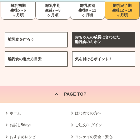
離乳初期
離乳中期
離乳後期
離乳完了期
生後5～6
生後7～8
生後9～11
生後12～18
ヶ月頃
ヶ月頃
ヶ月頃
ヶ月頃
赤ちゃんの成長に合わせた
離乳食を作ろう
離乳食のキホン
離乳食の進め方目安
気を付けるポイント！
PAGE TOP
ホーム
はじめての方へ
お試し5days
ご注文/ログイン
おすすめレシピ
ヨシケイの安全・安心