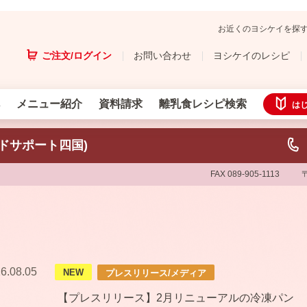
お近くのヨシケイを探
ご注文/ログイン
お問い合わせ
ヨシケイのレシピ
メニュー紹介
資料請求
離乳食レシピ検索
は
ドサポート四国)
FAX 089-905-1113
6.08.05
NEW
プレスリリース/メディア
【プレスリリース】2月リニューアルの冷凍パン