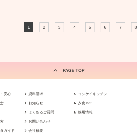
1
2
3
4
5
6
7
8
PAGE TOP
全・安心
資料請求
ヨシケイキッチン
養士
お知らせ
夕食.net
よくあるご質問
採用情報
検索
お問い合わせ
乳食ガイド
会社概要