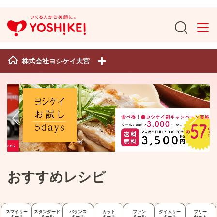
株式会社ヨシケイ大宮
おすすめレシピ
スマイリー
スタンダード
バランス
カット
ファン
タイムリー
フリー
ミール
ミール
ミール
ミール
ミール
ミール
セット