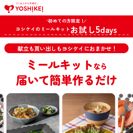
初めての方限定！
5
お試し
days
ヨシケイのミールキット
献立も買い出しもヨシケイにおまかせ！
ミールキット
なら
届いて簡単作るだけ