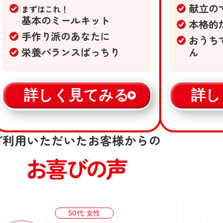
献立の
まずはこれ！
基本のミールキット
本格的
手作り派のあなたに
おうち
栄養バランスばっちり
ん
詳しく見てみる
詳し
ご利用いただいたお客様からの
お喜びの声
50代 女性