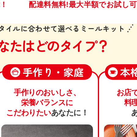
能！
配達料
無料!
最大半額で
お試し可
タイルに合わせて
選べるミールキット
なたはどのタイプ？
手作り・家庭
本
手作りのおいしさ、
お店
栄養バランスに
料
こだわりたい
あなたに！