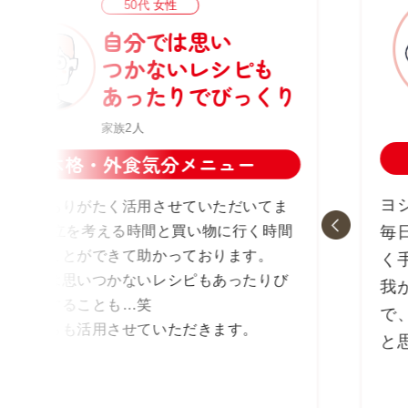
50代 女性
自分では思い
つかないレシピも
あったりでびっくり
家族2人
本格・外食気分メニュー
ヨ
いつもありがたく活用させていただいてま
す。 献立を考える時間と買い物に行く時間
毎
を省くことができて助かっております。
く
自分では思いつかないレシピもあったりび
我
っくりすることも…笑
で
これからも活用させていただきます。
と