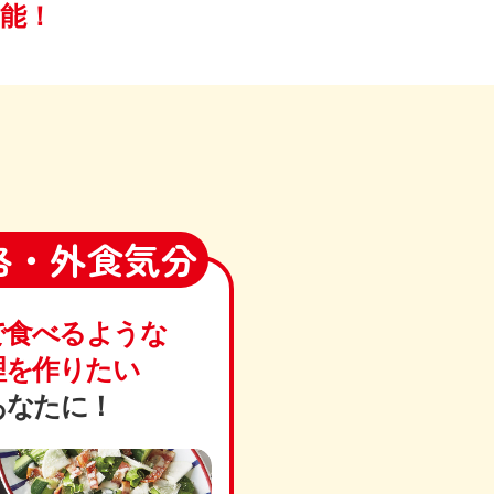
能！
格・外食気分
で食べるような
理を作りたい
あなたに！