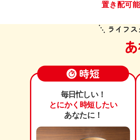
置き配可
ライフス
あ
時短
毎日忙しい！
とにかく時短したい
あなたに！