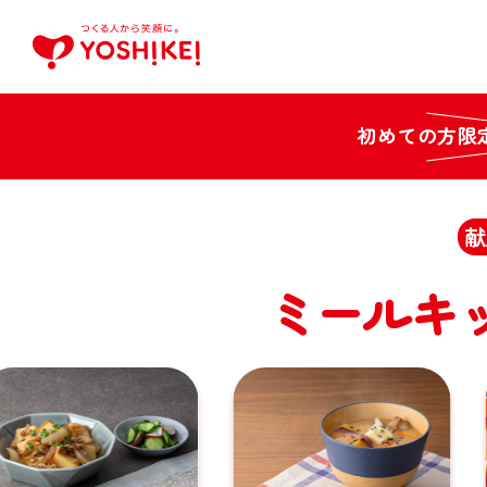
初めての方限
献
ミールキ