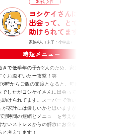
30代 女性
ヨシケイさんに
出会って、とても
助けられてます。
家族4人（末子：小学生）
時短メニュー
働きで低学年の子が2人のため、家に帰る
まだ
すぐお腹すいたー攻撃！笑
すが
方6時からご飯の支度となると、毎日クタ
って
タでしたがヨシケイさんに出会って、と
行錯
も助けられてます。スーパーで買い物し
飯に
方が家計には優しいかと思いますが、私
事が
料理時間の短縮とメニューを考えないと
けないストレスからの解放にお金を払っ
ると考えてます！