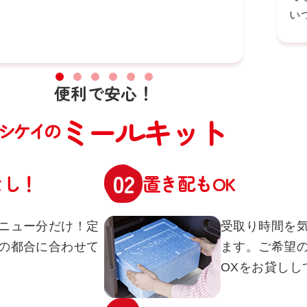
い
便利で安心！
ミールキット
シケイの
なし！
置き配もOK
ニュー分だけ！定
受取り時間を
の都合に合わせて
ます。ご希望
OXをお貸しし