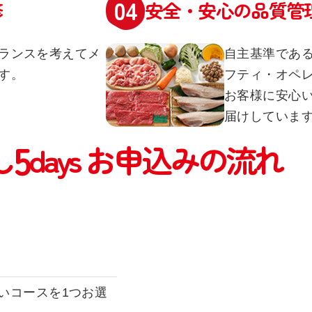
修
安全・安心の品質管
ランスを考えてメ
自主基準である
す。
フティ・オペレ
お客様に安心
届けしていま
5
し
days
お申込みの流れ
いコースを1つお選