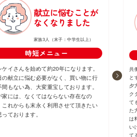
献立に悩むことが
なくなりました
家族3人（末子：中学生以上）
時短メニュー
シケイさんを始めて約20年になります。
共
と
日の献立に悩む必要がなく、買い物に行
夕
手間もない為、大変重宝しております。
ク
が家には、なくてはならない存在なの
て
、これからも末永く利用させて頂きたい
た
思っております。
は
い
て