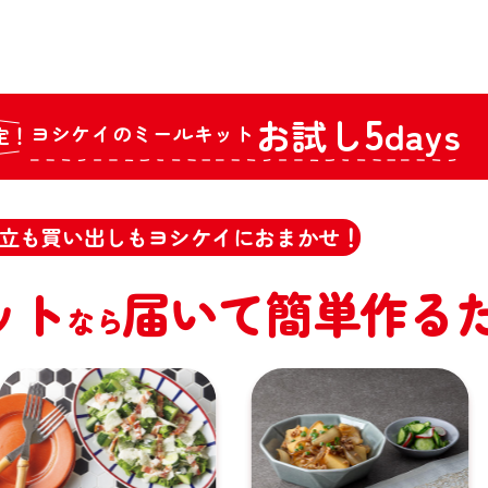
5
お試し
days
ヨシケイのミールキット
定！
立も買い出しもヨシケイにおまかせ！
ット
届いて簡単作る
なら